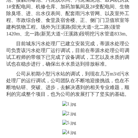
1#变配电间、机修仓库、加药加氯间及2#变配电间、生物
除臭塔、进、出水仪表间、配套雨污水管网、以及室外工
程、市政综合楼、食堂及宿舍楼、正、侧门门卫值班室等
建构筑物工程。场外为汪溪路(阳光大道~北二路)顶管
1420m、北一路(新芜大道~汪溪路)段明挖污水管道833m。
目前城东污水处理厂已建立安装完成，蒂源水处理公
司负责该污水处理厂运行调试，目前在蒂源水处理公司调
试工程师的带领下已完成了设备调试，工艺以及水质的调
试也在稳步进行，确保出水水质达到排放标准。
公司从初期小型污水站的调试，到现在几万
m3
/
d
污水
处理厂的运行调试，公司团队在不断地迎接挑战，也在不
断地钻研、突破、进步，去解决遇到的相关专业难题，顺
利的完成整个项目，也为公司的发展打下了坚实的基础。