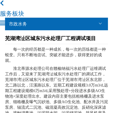
服务板块
市政水务
芜湖湾沚区城东污水处理厂工程调试项目
每一次的经历都是一种成长，每一次的历练都是一种
蜕变。只有不断地尝试、突破才能进步，获得更好的成
就。
淮北蒂源水处理公司在赣榆纳福污水处理厂运维调试
工作后，又迎来了芜湖湾沚城东污水处理厂的调试工作，
芜湖市湾沚区
城东污水处理厂位于
芜湖市湾沚区东北部，
北二路以北，汪溪路以东。近期工程建设规模
3.0万m3/d,远
期工程建设规模6万m3
/
d,采用预处理+分段进水多级AO生
物池+深度处理出水。建设内容主要包括粗格栅及进水泵
房、细格栅及曝气沉砂池、多级AO生化池、配水井及污泥
泵房、辐流式二沉池、磁混凝高效沉淀池、反硝化深床滤
池、接触消毒池、污泥脱水间、污泥储泥池、鼓风机房及